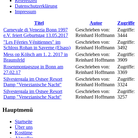
Referenzen
Datenschutzerklärung
Impressum
Titel
Autor
Zugriffe
Carnevale di Venezia Bonn 1997
Geschrieben von:
Zugriffe:
e.V. feiert Geburtstag 13.05.2017
Reinhard Hoffmann
3444
"Les Féeries Vénitiennes" im
Geschrieben von:
Zugriffe:
Schloss Rohan in Saverne (Elsass)
Reinhard Hoffmann
3492
Mess op Kölsch am 1. 2. 2017 in
Geschrieben von:
Zugriffe:
Braunsfeld
Reinhard Hoffmann
3909
Rosenmontagszug in Bonn am
Geschrieben von:
Zugriffe:
27.02.17
Reinhard Hoffmann
3369
Silvestergala im Ostsee Resort
Geschrieben von:
Zugriffe:
Damp "Venezianische Nacht"
Reinhard Hoffmann
3324
Silvestergala im Ostsee Resort
Geschrieben von:
Zugriffe:
Damp "Venezianische Nacht"
Reinhard Hoffmann
3257
Hauptmenü
Startseite
Über uns
Kostüme